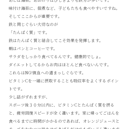
あとは海苔。あおのりはひじきよりも鉄分が多いです。
味付け海苔に、佃煮など、子どもたちも食べやすいですね。
そしてここからが重要です。
鉄と同じぐらい大切なのが
「たんぱく質」です。
鉄はたんぱく質と結合してこそ効果を発揮します。
朝はパンとコーヒーです。
サラダをしっかり食べてるんです。健康的でしょ。
ダイエットしてるからお肉はほとんど食べないんです。
これらはNG!貧血への道まっしぐらです。
ビタミンCを一緒に摂取することも吸収率をよくするポイン
トです。
少し話がずれますが、
スポーツ後３０分以内に、ビタミンCとたんぱく質を摂る
と、疲労回復スピードが全く違います。家に帰ってごはんを
食べるまでに時間がかかるのであれば、オレンジジュースと