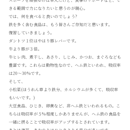
スポーツを頑張るのは本人だけど、食事のサポートなど、で
きる範囲で力になりたいと思うのが親心。
では、何を食べると良いのでしょう?
鉄を多く含む食品は、もう皆さんご存知だと思います。
復習していきましょう。
ダントツ１位はやはり豚レバーです。
牛より豚が３倍。
牛ヒレ肉、煮干し、あさり、しじみ、かつお、まぐろなども
豊富です。これらは動物性なので、ヘム鉄といわれ、吸収率
は20～30%です。
そして、
小松菜(ほうれん草より鉄分、カルシウムが多くて、吸収率
もいいです。)
大豆食品、ひじき、卵黄など、非ヘム鉄といわれるもの。こ
ちらは吸収率が５%程度しかありませんが、ヘム鉄の食品を
一緒に摂ることで吸収率がアップするとされています。