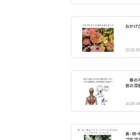
おかげ
2026.05
春の不
首の深
2026.04
鼻・頭・
ブサプリ