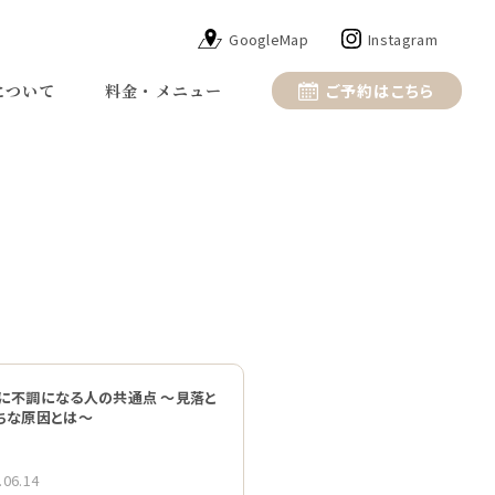
GoogleMap
Instagram
について
料金・メニュー
ご予約はこちら
に不調になる人の共通点 〜見落と
ちな原因とは〜
.06.14