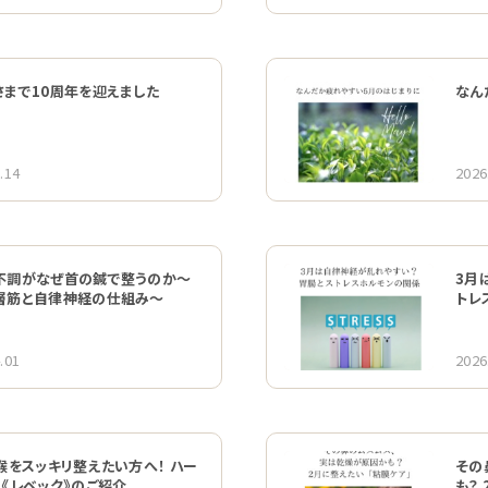
さまで10周年を迎えました
なん
.14
2026
調がなぜ首の鍼で整うのか〜
3月
層筋と自律神経の仕組み〜
トレ
.01
2026
喉をスッキリ整えたい方へ！ ハー
その
《レベック》のご紹介
も？