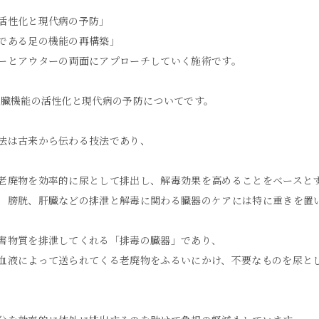
活性化と現代病の予防」
である足の機能の再構築」
ーとアウターの両面にアプローチしていく施術です。
内臓機能の活性化と現代病の予防についてです。
法は古来から伝わる技法であり、
老廃物を効率的に尿として排出し、解毒効果を高めることをベースと
、膀胱、肝臓などの排泄と解毒に関わる臓器のケアには特に重きを置
害物質を排泄してくれる「排毒の臓器」であり、
血液によって送られてくる老廃物をふるいにかけ、不要なものを尿と