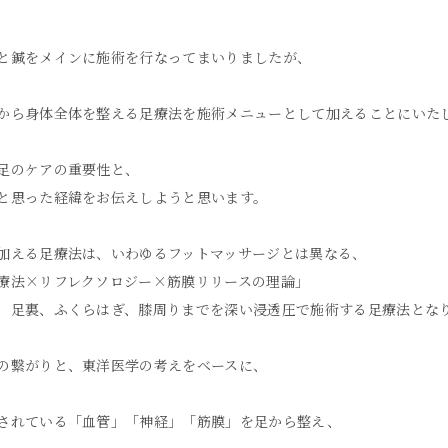
と鍼をメインに施術を行なってまいりましたが、
から身体全体を整える足療法を施術メニューとして加えることにいた
足のケアの重要性と、
と思った経緯をお伝えしようと思います。
加える足療法は、いわゆるフットマッサージとは異なる、
療法×リフレクソロジー×筋膜リリースの理論」
、足裏、ふくらはぎ、膝周りまでを深い浸透圧で施術する足療法とな
の繋がりと、東洋医学の考えをベースに、
されている「血管」「神経」「筋膜」を足から整え、