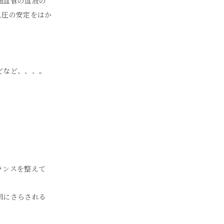
細血管の血液の
血圧の安定をはか
どなど、、、。
ランスを整えて
雨にさらされる