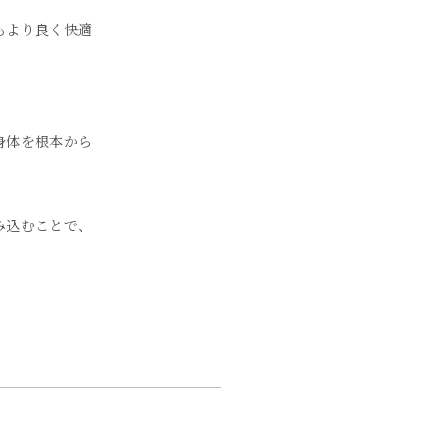
もより良く快適
身体を根本から
み込むことで、