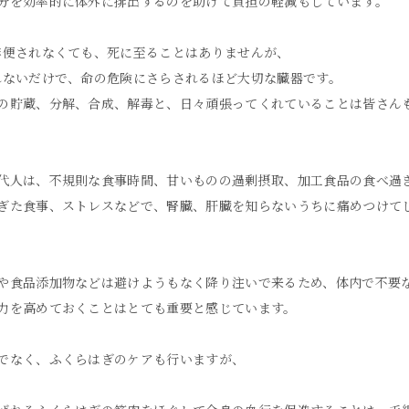
分を効率的に体外に排出するのを助けて負担の軽減もしています。
排便されなくても、死に至ることはありませんが、
れないだけで、命の危険にさらされるほど大切な臓器です。
の貯蔵、分解、合成、解毒と、日々頑張ってくれていることは皆さん
代人は、不規則な食事時間、甘いものの過剰摂取、加工食品の食べ過
ぎた食事、ストレスなどで、腎臓、肝臓を知らないうちに痛めつけて
や食品添加物などは避けようもなく降り注いで来るため、体内で不要
力を高めておくことはとても重要と感じています。
でなく、ふくらはぎのケアも行いますが、