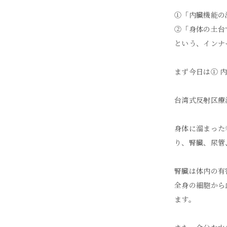
①「内臓機能の
②「身体の土台
という、インナ
まず今日は① 
台湾式反射区療
身体に溜まった
り、腎臓、尿管
腎臓は体内の有
全身の細胞から
ます。