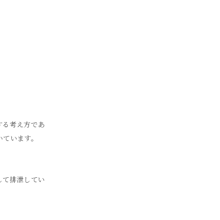
する考え方であ
いています。
して排泄してい