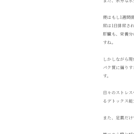
また、余分な水
便はもし1週間
尿は1日排尿さ
肝臓も、栄養分
すね。
しかしながら現
パク質に偏りす
す。
日々のストレス
るデトックス能
また、足裏だけ