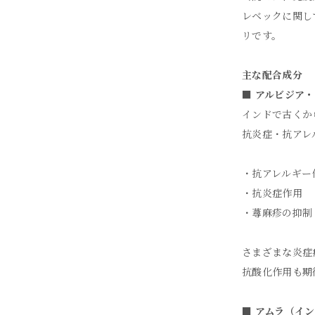
レベックに関し
リです。
主な配合成分
■ アルビジア
インドで古くか
抗炎症・抗アレ
・抗アレルギー
・抗炎症作用
・蕁麻疹の抑制
さまざまな炎症
抗酸化作用も期
■ アムラ（イ