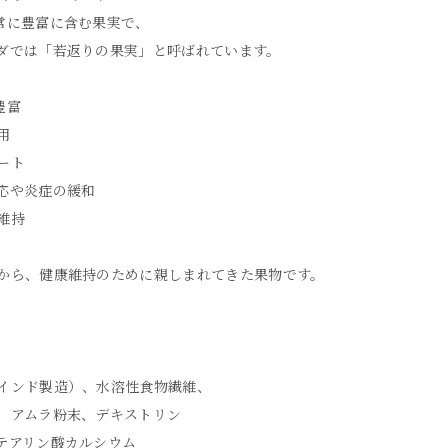
常に豊富に含む果実で、
ダでは「若返りの果実」と呼ばれています。
豊富
用
ート
応や炎症の緩和
維持
から、健康維持のために親しまれてきた果物です。
インド製造）、水溶性食物繊維、
、アムラ粉末、デキストリン
テアリン酸カルシウム