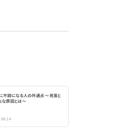
に不調になる人の共通点 〜見落と
ちな原因とは〜
.06.14