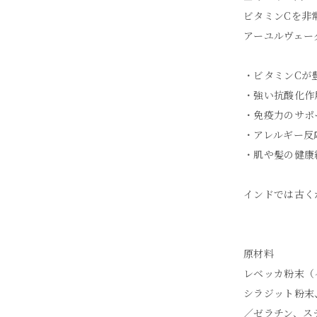
ビタミンCを非
アーユルヴェー
・ビタミンCが
・強い抗酸化作
・免疫力のサポ
・アレルギー反
・肌や髪の健康
インドでは古く
原材料
レベッカ粉末（
シラジット粉末
／ゼラチン、ス